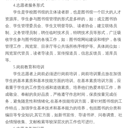
4.志愿者服务形式
学生是学校图书馆的主体读者群，也是图书馆一个巨大的人才
资源库。学生参与图书馆管理的形式是多样的，如：成立图书协
会、学生管理委员会、学生文明督导队、读者协会，建立联络员
制、义务管理员制，聘任临时技术员，特聘技术员等形式，广泛吸
收学生参与图书馆的各项工作，如：图书馆网站建设和维护，各项
管理工作，阅览室、目录厅等公共场所秩序维护等。具体岗位如：
阅览室代管员，读者导读员，宣传报道员，信息反馈员，巡库员
等。
5.岗前教育和培训
学生志愿者上岗前必须进行岗前培训，岗前培训重点放在加强
学生的基本素质和基本技能方面的培训。在基本素质培训方面，应
着重于学生的工作责任感和道德素质。培养他们热爱本职工作，养
成敬业、奉献的良好品质，严格遵守作息时间，保质按量完成任
务，避免随意性和情绪化;在基本技能培训方面，要针对图书馆的工
作特点，加强学生基本技术和基本能力的培养，包括图书的分类和
编目等专业知识;其它方面，如新书宣传、导读书评、问卷调查、社
会情报收集、文献检索等较深层次的工作也可进行。