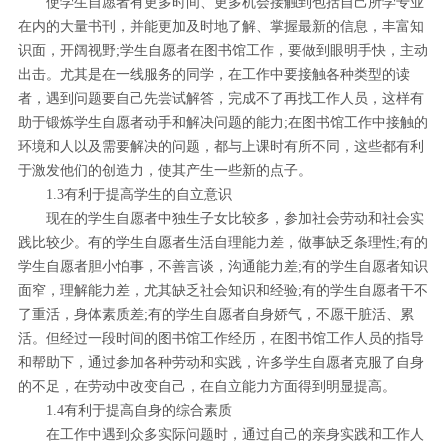
使学生自愿者有更多时间、更多机会接触到包括自己所学专业
在内的大量书刊，并能更加及时地了解、掌握最新的信息，丰富知
识面，开阔视野;学生自愿者在图书馆工作，要做到眼明手快，主动
出击。尤其是在一线服务的同学，在工作中要接触各种类型的读
者，遇到问题要自己先尝试解答，完成不了再找工作人员，这样有
助于锻炼学生自愿者动手和解决问题的能力;在图书馆工作中接触的
环境和人以及需要解决的问题，都与上课时有所不同，这些都有利
于激发他们的创造力，使其产生一些新的点子。
1.3有利于提高学生的自立意识
现在的学生自愿者中独生子女比较多，参加社会劳动和社会实
践比较少。有的学生自愿者生活自理能力差，做事缺乏条理性;有的
学生自愿者胆小怕事，不善言谈，沟通能力差;有的学生自愿者知识
面窄，理解能力差，尤其缺乏社会知识和经验;有的学生自愿者干不
了重活，身体素质差;有的学生自愿者自身娇气，不愿干脏活、累
活。但经过一段时间的图书馆工作经历，在图书馆工作人员的指导
和帮助下，通过参加各种劳动和实践，许多学生自愿者克服了自身
的不足，在劳动中改变自己，在自立能力方面得到明显提高。
1.4有利于提高自身的综合素质
在工作中遇到众多实际问题时，通过自己的亲身实践和工作人