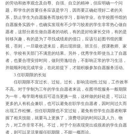
的劳动和效率观念及自尊、自强、自立的精神，但应明确一个问
题，即学生的首要任务应该是学习，因而要正确处理好二者的关
系，防止学生为自愿服务而放松学习，影响学业。在学校图书馆的
自愿服务实践中，也确实发现有不少学习较差的学生非常热心做自
愿者，这部分差生做自愿者的动机，有的是好给家长交待，有的是
转移兴趣，有的是为了寻找成绩差的借口，应该引起图书馆的重
视，否则，一旦吸收进来后，易出现班级、班主任、授课教师、家
长、学校有关部门不满意的结果。另外，优秀学生即使当上了自愿
者，也要合理安排时间，做到劳逸结合，不影响正常的学习生活，
并能顺利地完成学业，在此前提下，才能积极参加自愿服务活动。
3.任职期限的长短
任职期限不宜过长、过短。过长，影响流动性;过短，工作效率
不高。对于学制为三年的学生自愿者来说，在图书馆服务一般期限
为一年，每学期考核后可适当更换一批，这样做的好处是，可以让
更多的人有机会兼职，也可以避免在职学生自愿者，因时间过久而
出现工作松懈。但任职期限也不宜过短，避免有些学生自愿者刚掌
握了相关技能，就要马上更换了，浪费培训的时间以及人力、物
力，对工作非常不利。不过，对于个别表现突出或很差的学生自愿
者，则可以灵活掌握任职期限，不能一概而论。